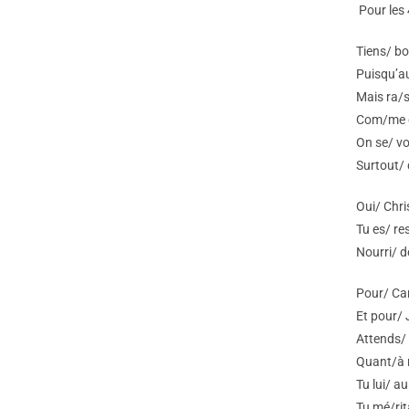
Pour les
Tiens/ bo
Puisqu’au
Mais ra/s
Com/me c
On se/ vo
Surtout/ 
Oui/ Chri
Tu es/ re
Nourri/ d
Pour/ Car
Et pour/ 
Attends/ 
Quant/à n
Tu lui/ a
Tu mé/rit