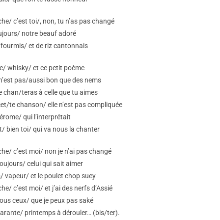
che/ c’est toi/, non, tu n’as pas changé
ujours/ notre beauf adoré
’fourmis/ et de riz cantonnais
e/ whisky/ et ce petit poème
/n’est pas/aussi bon que des nems
e chan/teras à celle que tu aimes
et/te chanson/ elle n’est pas compliquée
érome/ qui l’interprétait
t/ bien toi/ qui va nous la chanter
che/ c’est moi/ non je n’ai pas changé
toujours/ celui qui sait aimer
/ vapeur/ et le poulet chop suey
he/ c’est moi/ et j’ai des nerfs d’Assié
ous ceux/ que je peux pas saké
quarante/ printemps à dérouler… (bis/ter).