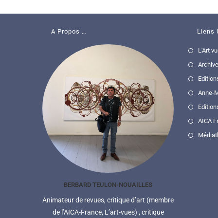
A Propos …
Liens 
L'Art v
Archive
Edition
Anne-M
Edition
AICA F
Médiat
BERBARD TEULON-NOUAILLES
Animateur de revues, critique d’art (membre
de l’AICA-France, L’art-vues) , critique