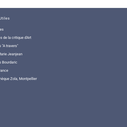
Utiles
ues
s de la critique d'Art
s "A travers"
arie Jeanjean
s Bourdaric
rance
hèque Zola, Montpellier