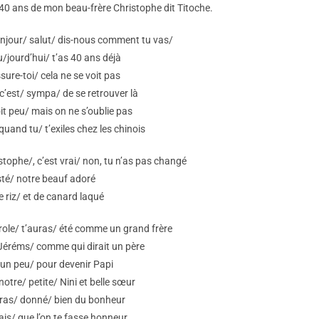
 40 ans de mon beau-frère Christophe dit Titoche.
njour/ salut/ dis-nous comment tu vas/
/jourd’hui/ t’as 40 ans déjà
sure-toi/ cela ne se voit pas
’est/ sympa/ de se retrouver là
it peu/ mais on ne s’oublie pas
quand tu/ t’exiles chez les chinois
stophe/, c’est vrai/ non, tu n’as pas changé
sté/ notre beauf adoré
e riz/ et de canard laqué
ole/ t’auras/ été comme un grand frère
Jéréms/ comme qui dirait un père
un peu/ pour devenir Papi
otre/ petite/ Nini et belle sœur
uras/ donné/ bien du bonheur
ais/ que l’on te fasse honneur