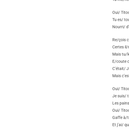
Oui/ Tito
Tu es/ to
Nourri/ d
Re/çois c
Certes il
Mais tu/l
E/coute c
C’était/ J
Mais c’es
Oui/ Tito
Je suis/ 
Les pains
Oui/ Titoc
Gaffe à/t
Et j’ai/ 