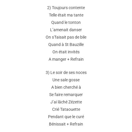
2) Toujours contente
Telle était ma tante
Quand le tonton
L’amenait danser
On s’faisait pas de bile
Quand à St Bauzille
On était invités
A manger + Refrain
3) Le soir de ses noces
Une sale gosse
A bien cherché à
Se faire remarquer
J’ai lâché Zézette
Crié Tataouette
Pendant que le curé
Bénissait + Refrain