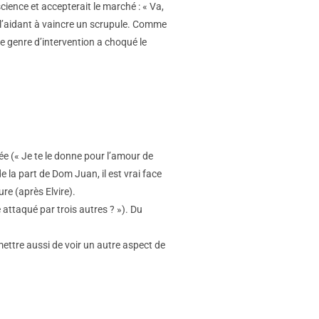
cience et accepterait le marché : « Va,
en l’aidant à vaincre un scrupule. Comme
 ce genre d’intervention a choqué le
ée (« Je te le donne pour l’amour de
 la part de Dom Juan, il est vrai face
re (après Elvire).
attaqué par trois autres ? »). Du
rmettre aussi de voir un autre aspect de