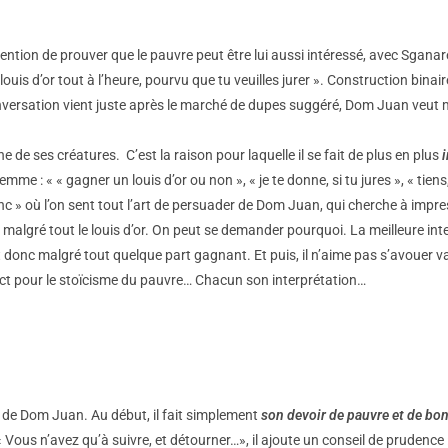
intention de prouver que le pauvre peut être lui aussi intéressé, avec Sgan
louis d’or tout à l’heure, pourvu que tu veuilles jurer ». Construction bina
versation vient juste après le marché de dupes suggéré, Dom Juan veut 
ne de ses créatures. C’est la raison pour laquelle il se fait de plus en plus
mme : « « gagner un louis d’or ou non », « je te donne, si tu jures », « tiens, 
e donc » où l’on sent tout l’art de persuader de Dom Juan, qui cherche à impr
algré tout le louis d’or. On peut se demander pourquoi. La meilleure int
st donc malgré tout quelque part gagnant. Et puis, il n’aime pas s’avouer v
spect pour le stoïcisme du pauvre… Chacun son interprétation…
s de Dom Juan. Au début, il fait simplement
son devoir de pauvre et de bon
 Vous n’avez qu’à suivre, et détourner…», il ajoute un conseil de prudence