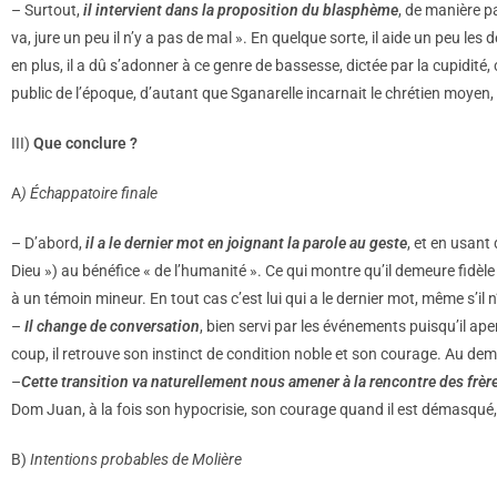
– Surtout,
il intervient dans la proposition du blasphème
, de manière p
va, jure un peu il n’y a pas de mal ». En quelque sorte, il aide un peu le
en plus, il a dû s’adonner à ce genre de bassesse, dictée par la cupidité,
public de l’époque, d’autant que Sganarelle incarnait le chrétien moyen, 
III)
Que conclure ?
A
) Échappatoire finale
– D’abord,
il a le dernier mot en joignant la parole au geste
, et en usant
Dieu ») au bénéfice « de l’humanité ». Ce qui montre qu’il demeure fidèle
à un témoin mineur. En tout cas c’est lui qui a le dernier mot, même s’il
–
Il change de conversation
, bien servi par les événements puisqu’il ap
coup, il retrouve son instinct de condition noble et son courage. Au demeur
–
Cette transition va naturellement nous amener à la rencontre des frère
Dom Juan, à la fois son hypocrisie, son courage quand il est démasqué,
B)
Intentions probables de Molière