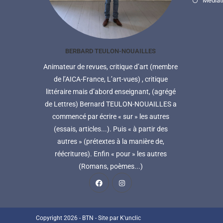
Médiat
BERBARD TEULON-NOUAILLES
Animateur de revues, critique d’art (membre
de l’AICA-France, L’art-vues) , critique
littéraire mais d’abord enseignant, (agrégé
de Lettres) Bernard TEULON-NOUAILLES a
commencé par écrire « sur » les autres
(essais, articles...). Puis « à partir des
autres » (prétextes à la manière de,
réécritures). Enfin « pour » les autres
(Romans, poèmes...)
Copyright 2026 - BTN - Site par
K'unclic