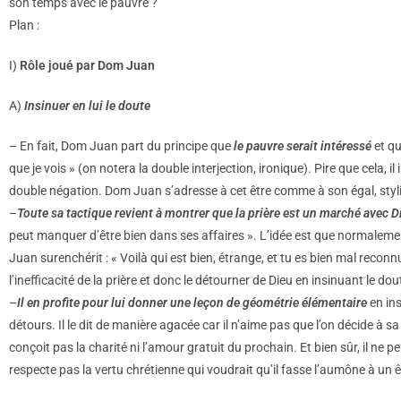
son temps avec le pauvre ?
Plan :
I)
Rôle joué par Dom Juan
A)
Insinuer en lui le doute
– En fait, Dom Juan part du principe que
le pauvre serait intéressé
et qu
que je vois » (on notera la double interjection, ironique). Pire que cela, i
double négation. Dom Juan s’adresse à cet être comme à son égal, styli
–
Toute sa tactique revient à montrer que la prière est un marché avec Die
peut manquer d’être bien dans ses affaires ». L’idée est que normalement D
Juan surenchérit : « Voilà qui est bien, étrange, et tu es bien mal reconn
l’inefficacité de la prière et donc le détourner de Dieu en insinuant le d
–
Il en profite pour lui donner une leçon de géométrie élémentaire
en ins
détours. Il le dit de manière agacée car il n’aime pas que l’on décide à s
conçoit pas la charité ni l’amour gratuit du prochain. Et bien sûr, il ne
respecte pas la vertu chrétienne qui voudrait qu’il fasse l’aumône à un ê