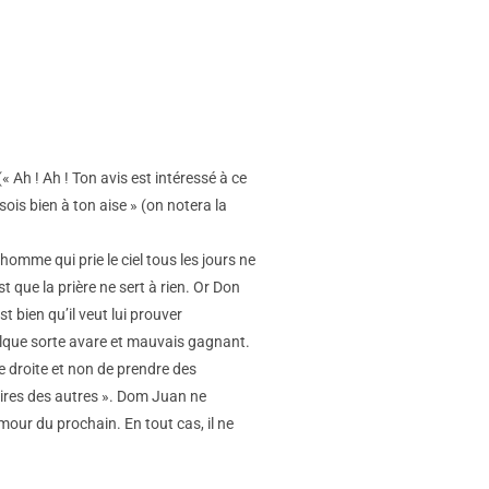
« Ah ! Ah ! Ton avis est intéressé à ce
sois bien à ton aise » (on notera la
homme qui prie le ciel tous les jours ne
t que la prière ne sert à rien. Or Don
t bien qu’il veut lui prouver
quelque sorte avare et mauvais gagnant.
ne droite et non de prendre des
ffaires des autres ». Dom Juan ne
mour du prochain. En tout cas, il ne