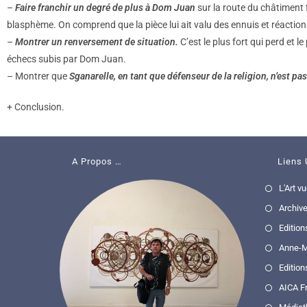
–
Faire franchir un degré de plus à Dom Juan
sur la route du châtiment f
blasphème. On comprend que la pièce lui ait valu des ennuis et réactions
–
Montrer un renversement de situation.
C’est le plus fort qui perd et 
échecs subis par Dom Juan.
– Montrer que
Sganarelle, en tant que défenseur de la religion, n’est pas
+ Conclusion.
A Propos …
Liens 
L'Art v
Archive
Edition
Anne-M
Edition
AICA F