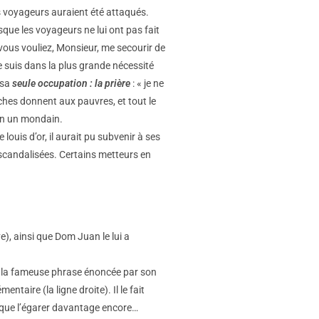
s voyageurs auraient été attaqués.
isque les voyageurs ne lui ont pas fait
vous vouliez, Monsieur, me secourir de
je suis dans la plus grande nécessité
 sa
seule occupation : la prière
: « je ne
 riches donnent aux pauvres, et tout le
an un mondain.
louis d’or, il aurait pu subvenir à ses
 scandalisées. Certains metteurs en
ve), ainsi que Dom Juan le lui a
nsi la fameuse phrase énoncée par son
taire (la ligne droite). Il le fait
t que l’égarer davantage encore…