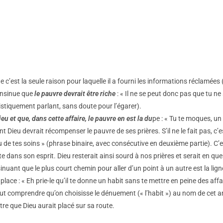
e c’est la seule raison pour laquelle il a fourni les informations réclamées (
l insinue que
le pauvre devrait être riche
: « Il ne se peut donc pas que tu ne 
stiquement parlant, sans doute pour l’égarer).
u et que, dans cette affaire, le pauvre en est la du
pe : « Tu te moques, un 
ieu devrait récompenser le pauvre de ses prières. S’il ne le fait pas, c’es
u de tes soins » (phrase binaire, avec consécutive en deuxième partie). C’es
oute dans son esprit. Dieu resterait ainsi sourd à nos prières et serait en 
inuant que le plus court chemin pour aller d’un point à un autre est la lig
a place : « Eh prie-le qu’il te donne un habit sans te mettre en peine des a
 peut comprendre qu’on choisisse le dénuement (« l’habit ») au nom de cet a
tre que Dieu aurait placé sur sa route.