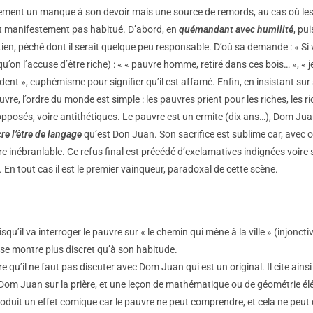
seulement un manque à son devoir mais une source de remords, au cas où le
est manifestement pas habitué. D’abord, en
quémandant avec humilité
, pu
ien, péché dont il serait quelque peu responsable. D’où sa demande : « Si 
u’on l’accuse d’être riche) : « « pauvre homme, retiré dans ces bois… », « 
nt », euphémisme pour signifier qu’il est affamé. Enfin, en insistant sur
 pauvre, l’ordre du monde est simple : les pauvres prient pour les riches, les
posés, voire antithétiques. Le pauvre est un ermite (dix ans…), Dom Ju
re l’être de langage
qu’est Don Juan. Son sacrifice est sublime car, avec ce 
 inébranlable. Ce refus final est précédé d’exclamatives indignées voire
En tout cas il est le premier vainqueur, paradoxal de cette scène.
squ’il va interroger le pauvre sur « le chemin qui mène à la ville » (injoncti
 se montre plus discret qu’à son habitude.
e qu’il ne faut pas discuter avec Dom Juan qui est un original. Il cite ai
Dom Juan sur la prière, et une leçon de mathématique ou de géométrie élémen
oduit un effet comique car le pauvre ne peut comprendre, et cela ne peu