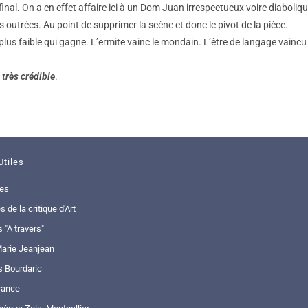
inal. On a en effet affaire ici à un Dom Juan irrespectueux voire diaboliqu
 outrées. Au point de supprimer la scène et donc le pivot de la pièce.
le plus faible qui gagne. L’ermite vainc le mondain. L’être de langage vainc
 très crédible
.
Utiles
ues
s de la critique d'Art
s "A travers"
arie Jeanjean
s Bourdaric
rance