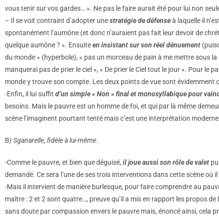
vous tenir sur vos gardes… ». Ne pas le faire aurait été pour lui non 
– Il se voit contraint d’adopter une
stratégie de défense
à laquelle il n’
spontanément l’aumône (et donc n’auraient pas fait leur devoir de chrét
quelque aumône ? ». Ensuite
en insistant sur son réel dénuement
(puisq
du monde » (hyperbole), « pas un morceau de pain à me mettre sous la de
manquerai pas de prier le ciel », « De prier le Ciel tout le jour ». Pour le
monde y trouve son compte. Les deux points de vue sont évidemment op
-Enfin, il lui suffit
d’un simple « Non » final et monosyllabique pour vainc
besoins. Mais le pauvre est un homme de foi, et qui par là même demeure
scène l’imaginent pourtant tenté mais c’est une interprétation moderne. 
B
) Sganarelle, fidèle à lui-même
.
-Comme le pauvre, et bien que déguisé,
il joue aussi son rôle de valet
pui
demandé. Ce sera l’une de ses trois interventions dans cette scène où il
-Mais il intervient de manière burlesque, pour faire comprendre au pauvr
maître : 2 et 2 sont quatre…, preuve qu’il a mis en rapport les propos de 
sans doute par compassion envers le pauvre mais, énoncé ainsi, cela pr