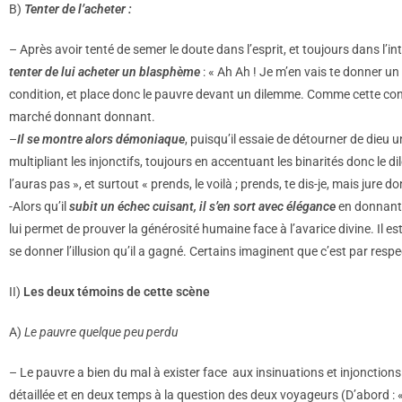
B)
Tenter de l’acheter :
– Après avoir tenté de semer le doute dans l’esprit, et toujours dans l’
tenter de lui acheter un blasphème
: « Ah Ah ! Je m’en vais te donner un 
condition, et place donc le pauvre devant un dilemme. Comme cette con
marché donnant donnant.
–
Il se montre alors démoniaque
, puisqu’il essaie de détourner de dieu u
multipliant les injonctifs, toujours en accentuant les binarités donc le dile
l’auras pas », et surtout « prends, le voilà ; prends, te dis-je, mais jur
-Alors qu’il
subit un échec cuisant, il s’en sort avec élégance
en donnant m
lui permet de prouver la générosité humaine face à l’avarice divine. Il e
se donner l’illusion qu’il a gagné. Certains imaginent que c’est par re
II)
Les deux témoins de cette scène
A)
Le pauvre quelque peu perdu
– Le pauvre a bien du mal à exister face aux insinuations et injonction
détaillée et en deux temps à la question des deux voyageurs (D’abord : «