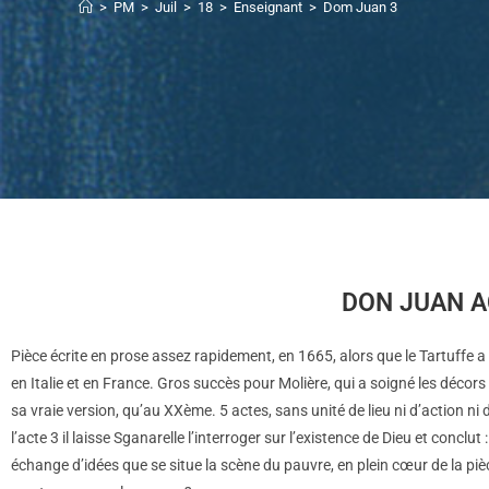
>
PM
>
Juil
>
18
>
Enseignant
>
Dom Juan 3
DON JUAN AC
Pièce écrite en prose assez rapidement, en 1665, alors que le Tartuffe 
en Italie et en France. Gros succès pour Molière, qui a soigné les décor
sa vraie version, qu’au XXème. 5 actes, sans unité de lieu ni d’action n
l’acte 3 il laisse Sganarelle l’interroger sur l’existence de Dieu et conclu
échange d’idées que se situe la scène du pauvre, en plein cœur de la piè