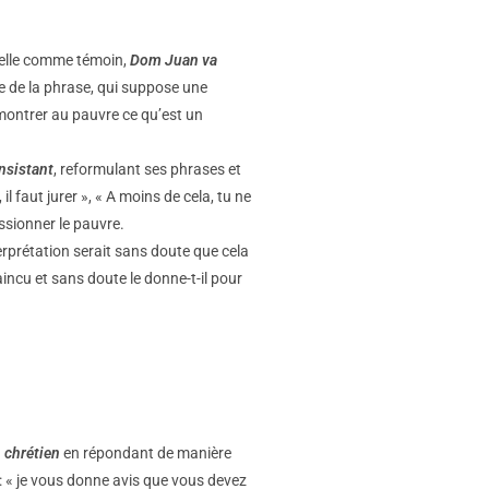
arelle comme témoin,
Dom Juan va
ire de la phrase, qui suppose une
montrer au pauvre ce qu’est un
insistant
, reformulant ses phrases et
il faut jurer », « A moins de cela, tu ne
essionner le pauvre.
erprétation serait sans doute que cela
aincu et sans doute le donne-t-il pour
 chrétien
en répondant de manière
 : « je vous donne avis que vous devez