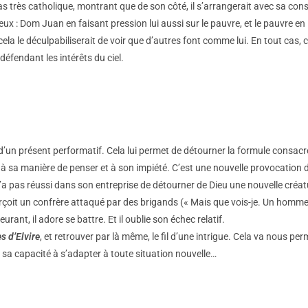
as très catholique, montrant que de son côté, il s’arrangerait avec sa cons
s deux : Dom Juan en faisant pression lui aussi sur le pauvre, et le pauvre 
 cela le déculpabiliserait de voir que d’autres font comme lui. En tout cas,
défendant les intérêts du ciel.
 d’un présent performatif. Cela lui permet de détourner la formule consacr
 à sa manière de penser et à son impiété. C’est une nouvelle provocation de
 n’a pas réussi dans son entreprise de détourner de Dieu une nouvelle créatu
erçoit un confrère attaqué par des brigands (« Mais que vois-je. Un homme 
ant, il adore se battre. Et il oublie son échec relatif.
s d’Elvire
, et retrouver par là même, le fil d’une intrigue. Cela va nous pe
 sa capacité à s’adapter à toute situation nouvelle…