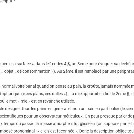
criptif ?
oquer « sa surface », dans le 1er des 4 §, au 3ème pour évoquer sa déchéanc
in… objet… de consommation »). Au 2ème, il est remplacé par une périphras
est normal voire banal quand on pense au pain, la croûte, jamais nommée 
taphorique (« ces plans, ces dalles »). La mie apparaît en fin de 2ème §, 
où le mot « mie » est en revanche utilisée.
 désigner tous les pains en général et non un pain en particulier (le sien e
i scientifiques pour un observateur méticuleux. On peut presque parler de 
aux temps du passé : la masse amorphe « fut glissée » (on suppose par le bo
composé pronominal ; « elle s’est façonnée ». Donc la description oblige t