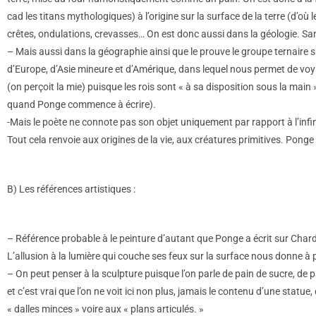
cad les titans mythologiques) à l’origine sur la surface de la terre (d’où l
crêtes, ondulations, crevasses… On est donc aussi dans la géologie. Sans o
– Mais aussi dans la géographie ainsi que le prouve le groupe ternaire 
d’Europe, d’Asie mineure et d’Amérique, dans lequel nous permet de voy
(on perçoit la mie) puisque les rois sont « à sa disposition sous la mai
quand Ponge commence à écrire).
-Mais le poète ne connote pas son objet uniquement par rapport à l’infinimen
Tout cela renvoie aux origines de la vie, aux créatures primitives. Ponge
B) Les références artistiques :
– Référence probable à le peinture d’autant que Ponge a écrit sur Chardi
L’allusion à la lumière qui couche ses feux sur la surface nous donne à p
– On peut penser à la sculpture puisque l’on parle de pain de sucre, de
et c’est vrai que l’on ne voit ici non plus, jamais le contenu d’une statu
« dalles minces » voire aux « plans articulés. »