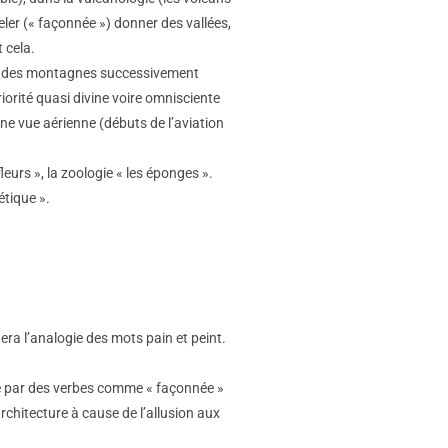
odeler (« façonnée ») donner des vallées,
 cela.
rmes des montagnes successivement
orité quasi divine voire omnisciente
ne vue aérienne (débuts de l’aviation
fleurs », la zoologie « les éponges ».
étique ».
era l’analogie des mots pain et peint.
rmé par des verbes comme « façonnée »
architecture à cause de l’allusion aux