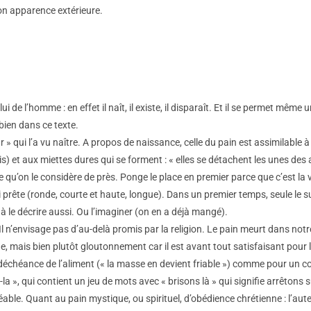
on apparence extérieure.
de l’homme : en effet il naît, il existe, il disparaît. Et il se permet même u
 bien dans ce texte.
 » qui l’a vu naître. A propos de naissance, celle du pain est assimilable 
is) et aux miettes dures qui se forment : « elles se détachent les unes des 
 qu’on le considère de près. Ponge le place en premier parce que c’est la vu
i prête (ronde, courte et haute, longue). Dans un premier temps, seule le sur
r à le décrire aussi. Ou l’imaginer (on en a déjà mangé).
. Il n’envisage pas d’au-delà promis par la religion. Le pain meurt dans n
 mais bien plutôt gloutonnement car il est avant tout satisfaisant pour le
a déchéance de l’aliment (« la masse en devient friable ») comme pour un
-la », qui contient un jeu de mots avec « brisons là » qui signifie arrêtons 
éable. Quant au pain mystique, ou spirituel, d’obédience chrétienne : l’aut