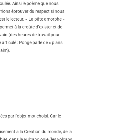
moulée. Ainsi le poème que nous
rions éprouver du respect si nous
’est le lecteur. « La pâte amorphe »
permet à la croûte d’exister et de
ivain (des heures de travail pour
 articulé : Ponge parle de « plans
faim).
ées par l’objet-mot choisi. Car le
écisément à la Création du monde, de la
ble), dans la vulcanologie (les volcans