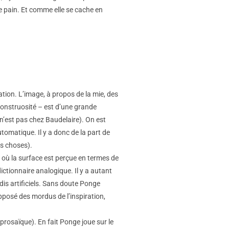
 de pain. Et comme elle se cache en
tion. L’image, à propos de la mie, des
 monstruosité – est d’une grande
n n’est pas chez Baudelaire). On est
omatique. Il y a donc de la part de
es choses).
 où la surface est perçue en termes de
ictionnaire analogique. Il y a autant
dis artificiels. Sans doute Ponge
opposé des mordus de l’inspiration,
 prosaïque). En fait Ponge joue sur le