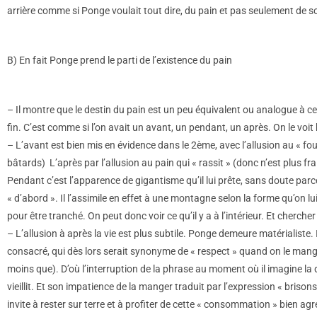
arrière comme si Ponge voulait tout dire, du pain et pas seulement de s
B) En fait Ponge prend le parti de l’existence du pain
– Il montre que le destin du pain est un peu équivalent ou analogue à celui 
fin. C’est comme si l’on avait un avant, un pendant, un après. On le voit
– L’avant est bien mis en évidence dans le 2ème, avec l’allusion au « four
bâtards) L’après par l’allusion au pain qui « rassit » (donc n’est plus fra
Pendant c’est l’apparence de gigantisme qu’il lui prête, sans doute parce
« d’abord ». Il l’assimile en effet à une montagne selon la forme qu’on lu
pour être tranché. On peut donc voir ce qu’il y a à l’intérieur. Et cherche
– L’allusion à après la vie est plus subtile. Ponge demeure matérialiste
consacré, qui dès lors serait synonyme de « respect » quand on le mange,
moins que). D’où l’interruption de la phrase au moment où il imagine l
vieillit. Et son impatience de la manger traduit par l’expression « brisons
invite à rester sur terre et à profiter de cette « consommation » bien agr