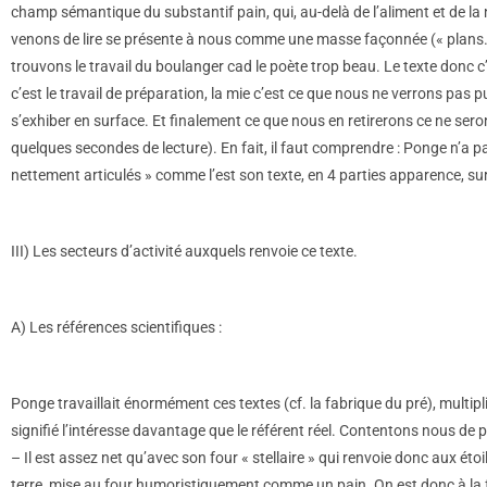
champ sémantique du substantif pain, qui, au-delà de l’aliment et de la
venons de lire se présente à nous comme une masse façonnée (« plans…
trouvons le travail du boulanger cad le poète trop beau. Le texte donc c’es
c’est le travail de préparation, la mie c’est ce que nous ne verrons pas p
s’exhiber en surface. Et finalement ce que nous en retirerons ce ne seront
quelques secondes de lecture). En fait, il faut comprendre : Ponge n’a pa
nettement articulés » comme l’est son texte, en 4 parties apparence, surf
III) Les secteurs d’activité auxquels renvoie ce texte.
A) Les références scientifiques :
Ponge travaillait énormément ces textes (cf. la fabrique du pré), multipli
signifié l’intéresse davantage que le référent réel. Contentons nous de p
– Il est assez net qu’avec son four « stellaire » qui renvoie donc aux ét
terre, mise au four humoristiquement comme un pain. On est donc à la foi