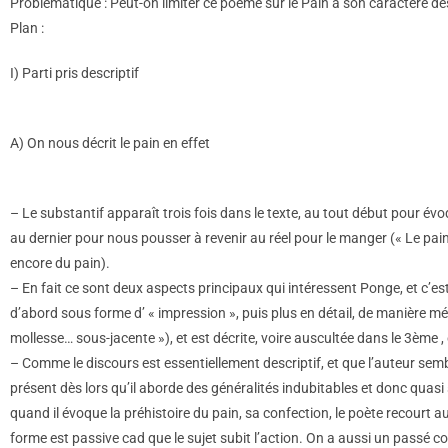
Problématique : Peut-on limiter ce poème sur le Pain à son caractère des
Plan :
I) Parti pris descriptif
A) On nous décrit le pain en effet
– Le substantif apparaît trois fois dans le texte, au tout début pour év
au dernier pour nous pousser à revenir au réel pour le manger (« Le pa
encore du pain).
– En fait ce sont deux aspects principaux qui intéressent Ponge, et c’
d’abord sous forme d’ « impression », puis plus en détail, de manière mé
mollesse… sous-jacente »), et est décrite, voire auscultée dans le 3ème , 
– Comme le discours est essentiellement descriptif, et que l’auteur semble
présent dès lors qu’il aborde des généralités indubitables et donc quas
quand il évoque la préhistoire du pain, sa confection, le poète recourt 
forme est passive cad que le sujet subit l’action. On a aussi un passé 