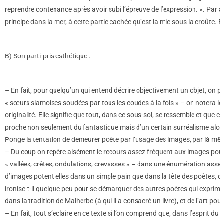
reprendre contenance après avoir subi l’épreuve de l’expression. ». Par ai
principe dans la mer, à cette partie cachée qu’est la mie sous la croûte. E
B) Son parti-pris esthétique :
– En fait, pour quelqu’un qui entend décrire objectivement un objet, on
« sœurs siamoises soudées par tous les coudes à la fois » – on notera le
originalité. Elle signifie que tout, dans ce sous-sol, se ressemble et que 
proche non seulement du fantastique mais d’un certain surréalisme alors
Ponge la tentation de demeurer poète par l’usage des images, par là même
– Du coup on repère aisément le recours assez fréquent aux images pour 
« vallées, crêtes, ondulations, crevasses » – dans une énumération assez
d’images potentielles dans un simple pain que dans la tête des poètes, d
ironise-t-il quelque peu pour se démarquer des autres poètes qui expriment
dans la tradition de Malherbe (à qui il a consacré un livre), et de l’art pour
– En fait, tout s’éclaire en ce texte si l’on comprend que, dans l’esprit