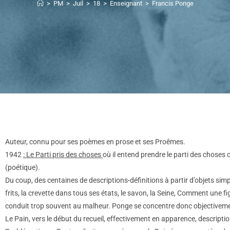
>
PM
>
Juil
>
18
>
Enseignant
>
Francis Ponge
Auteur, connu pour ses poèmes en prose et ses Proêmes.
1942
: Le Parti pris des choses
où il entend prendre le parti des choses 
(poétique).
Du coup, des centaines de descriptions-définitions à partir d’objets simpl
frits, la crevette dans tous ses états, le savon, la Seine, Comment une f
conduit trop souvent au malheur. Ponge se concentre donc objectivemen
Le Pain, vers le début du recueil, effectivement en apparence, descripti