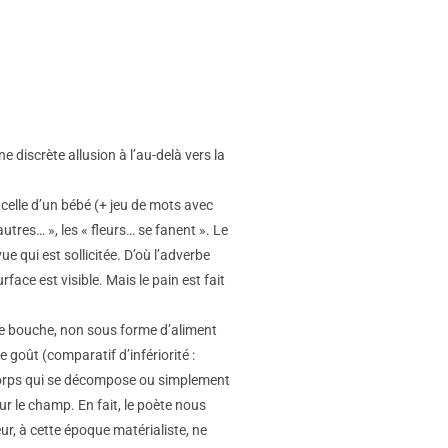
ne discrète allusion à l’au-delà vers la
à celle d’un bébé (+ jeu de mots avec
autres… », les « fleurs… se fanent ». Le
e qui est sollicitée. D’où l’adverbe
face est visible. Mais le pain est fait
otre bouche, non sous forme d’aliment
 goût (comparatif d’infériorité :
 corps qui se décompose ou simplement
sur le champ. En fait, le poète nous
eur, à cette époque matérialiste, ne