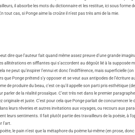
lleurs, il absorbe les mots du dictionnaire et les restitue, ici sous forme
n tout cas, si Ponge aime la croûte il n’est pas très ami de la mie.
 peut dire que l’auteur fait quand même assez preuve d’une grande imagina
s allitérations en sifflantes qui s’accordent au dégoût lié à la supposée
cela ne peut qu’inspirer l’ennui et donc l’indifférence, mais superficielle (o
 que Ponge prétend s’y opposer et se veut aux antipodes de l’écriture aut
 de produire du beau, c’est ce qu’il appelle son parti pris esthétique (d
parler de la réalité prosaïque. C’est très net dans le premier paragraphe
 originale et juste. C’est pour cela que Ponge parlait de concurrencer le d
ans leurs rêveries et autres invitations aux voyages, ou recours aux para
 leurs sentiments. Il fait plutôt partie des travailleurs de la poésie, à l’
 l’art.
 du poète, le pain n’est que la métaphore du poème lui-même (en prose, donc