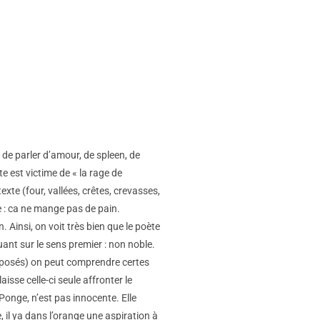
 de parler d’amour, de spleen, de
te est victime de « la rage de
xte (four, vallées, crêtes, crevasses,
re : ca ne mange pas de pain.
 Ainsi, on voit très bien que le poète
jouant sur le sens premier : non noble.
antéposés) on peut comprendre certes
isse celle-ci seule affronter le
 Ponge, n’est pas innocente. Elle
 il ya dans l’orange une aspiration à