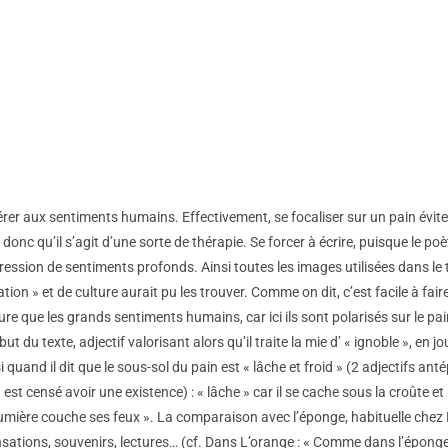
érer aux sentiments humains. Effectivement, se focaliser sur un pain évite
onc qu’il s’agit d’une sorte de thérapie. Se forcer à écrire, puisque le poè
ession de sentiments profonds. Ainsi toutes les images utilisées dans le te
ation » et de culture aurait pu les trouver. Comme on dit, c’est facile à fai
que les grands sentiments humains, car ici ils sont polarisés sur le pain.
but du texte, adjectif valorisant alors qu’il traite la mie d’ « ignoble », en 
i quand il dit que le sous-sol du pain est « lâche et froid » (2 adjectifs 
st censé avoir une existence) : « lâche » car il se cache sous la croûte et la
la lumière couche ses feux ». La comparaison avec l’éponge, habituelle chez
ensations, souvenirs, lectures… (cf. Dans L’orange : « Comme dans l’éponge,