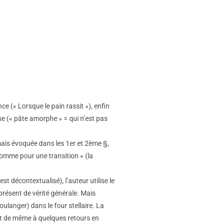
e (« Lorsque le pain rassit »), enfin
e (« pâte amorphe » = qui n’est pas
mais évoquée dans les 1er et 2ème §,
comme pour une transition « (la
st décontextualisé), l’auteur utilise le
présent de vérité générale. Mais
ulanger) dans le four stellaire. La
out de même à quelques retours en