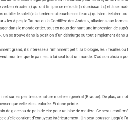
e verbe « éructer ») qui ont fini par se refroidir (« durcissant ») et à se m
ublier le soleil (« la lumière qui couche ses feux ») qui vient éclairer tout
sur « les Alpes, le Taurus ou la Cordillère des Andes », allusions aux fo
ager dans le monde entier, tout en nous donnant une impression de supéri
n ». On se trouve dans la position d’un démiurge où tout simplement dans u
t grand, il s’intéresse à l’infiniment petit : la biologie, les « feuilles ou 
 veut montrer que le pain est à lui seul tout un monde. D’où son choix « po
n et sur les peintres de nature morte en général (Braque). De plus, on not
enser que celle-ci est colorée. Et donc peinte.
 pain de glace ou de pain de cire pour un bloc de matière. Ce serait confi
e, ce qu’elle contient d’ennuyeux intérieurement. On peut pousser jusqu’à l’