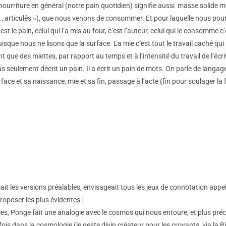
 nourriture en général (notre pain quotidien) signifie aussi masse solide 
 articulés »), que nous venons de consommer. Et pour laquelle nous pour
t le pain, celui qui l’a mis au four, c’est l’auteur, celui qui le consomme c
uisque nous ne lisons que la surface. La mie c’est tout le travail caché qui 
 que des miettes, par rapport au temps et à l’intensité du travail de l’écr
s seulement décrit un pain. Il a écrit un pain de mots. On parle de langage
ace et sa naissance, mie et sa fin, passage à l’acte (fin pour soulager la 
ait les versions préalables, envisageait tous les jeux de connotation appel
roposer les plus évidentes :
oiles, Ponge fait une analogie avec le cosmos qui nous entoure, et plus pr
s dans la cosmologie (le geste divin créateur pour les croyants, via la Bi