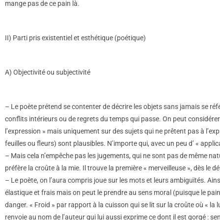
mange pas de ce pain là.
II) Parti pris existentiel et esthétique (poétique)
A) Objectivité ou subjectivité
– Le poète prétend se contenter de décrire les objets sans jamais se réf
conflits intérieurs ou de regrets du temps qui passe. On peut considérer d
l’expression » mais uniquement sur des sujets qui ne prêtent pas à l’expr
feuilles ou fleurs) sont plausibles. N’importe qui, avec un peu d’ « applic
– Mais cela n’empêche pas les jugements, qui ne sont pas de même nature 
préfère la croûte à la mie. Il trouve la première « merveilleuse », dès le dé
– Le poète, on l’aura compris joue sur les mots et leurs ambiguïtés. Ains
élastique et frais mais on peut le prendre au sens moral (puisque le pain e
danger. « Froid » par rapport à la cuisson qui se lit sur la croûte où « 
renvoie au nom de l’auteur qui lui aussi exprime ce dont il est gorgé : s