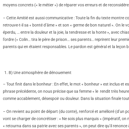
moyens concrets (« le métier ») de réparer vos erreurs et de reconsidére
– Cette Amitié est aussi communicative : Toute la fin du texte montre 
retrouve-t-il sa « bonté d’âme » et son « germe de bon naturel ». On le 
éperdu, … entre la douleur et la joie, la tendresse et la honte », avec c
l’ordre (« Colin… tira le père de prison… ses parents… reprirent leur prem
parents qui en étaient responsables. Le pardon est général et la leçon b
B) Une atmosphère de dénouement
– Tout finit dans le bonheur : En effet, le mot « bonheur » est inclus et
phrase précédente, on nous précise que sa femme « le rendit très heur
comme accablement, désespoir ou douleur. Dans la situation finale tou
– On revient au point de départ (du conte), renforcé et amélioré (d’un p
vont se charger de concrétiser : « Ne sois plus marquis » (impératif, on 
« retourna dans sa patrie avec ses parents », on peut dire qu’il renonce