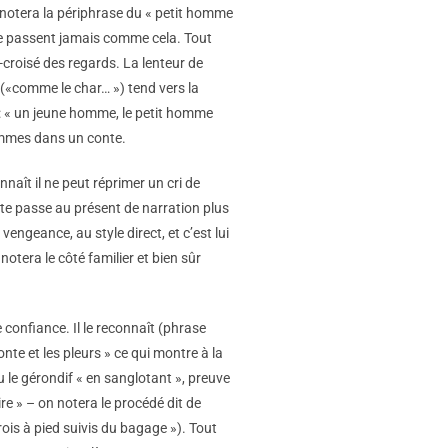
 notera la périphrase du « petit homme
ne se passent jamais comme cela. Tout
-croisé des regards. La lenteur de
n («comme le char… ») tend vers la
e : « un jeune homme, le petit homme
sommes dans un conte.
connaît il ne peut réprimer un cri de
texte passe au présent de narration plus
vengeance, au style direct, et c’est lui
otera le côté familier et bien sûr
te confiance. Il le reconnaît (phrase
nte et les pleurs » ce qui montre à la
u le gérondif « en sanglotant », preuve
re » – on notera le procédé dit de
 trois à pied suivis du bagage »). Tout