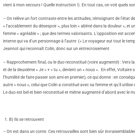
vient à mon secours ! Quelle instruction !). En tout cas, on voit quels 
– On relève un fort contraste entre les attitudes, témoignant de l’état d
« l’accablement du désespoir », plus loin « abîmé dans la douleur », et un 
femme « agréable » ; que des termes valorisants. L’opposition est accen
interne qui va d’un personnage à l’autre (« Le voyageur eut tout le temps
Jeannot qui reconnaît Colin, donc sur un entrecroisement
– Rapprochement final, ou le duo reconstitué (voire augmenté) : Vers la
et de la deuxième « Je » + « tu », devient un « nous ». En effet, Voltaire s
l’humilité de faire passer son ami en premier), ce qui donne : en conséq
autre « nous », celui que Colin a constitué avec sa femme et qu’il utili
Le duo est bel et bien reconstitué et même augmenté d’abord avec le mar
B) Ils se retrouvent
– On est dans un conte. Ces retrouvailles sont bien sûr invraisemblable