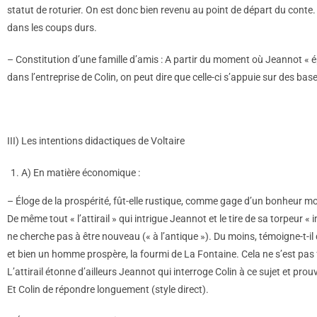
statut de roturier. On est donc bien revenu au point de départ du conte. 
dans les coups durs.
– Constitution d’une famille d’amis : A partir du moment où Jeannot « ép
dans l’entreprise de Colin, on peut dire que celle-ci s’appuie sur des base
III) Les intentions didactiques de Voltaire
A) En matière économique :
– Éloge de la prospérité, fût-elle rustique, comme gage d’un bonheur modé
De même tout « l’attirail » qui intrigue Jeannot et le tire de sa torpeur 
ne cherche pas à être nouveau (« à l’antique »). Du moins, témoigne-t-il 
et bien un homme prospère, la fourmi de La Fontaine. Cela ne s’est pa
L’attirail étonne d’ailleurs Jeannot qui interroge Colin à ce sujet et prou
Et Colin de répondre longuement (style direct).