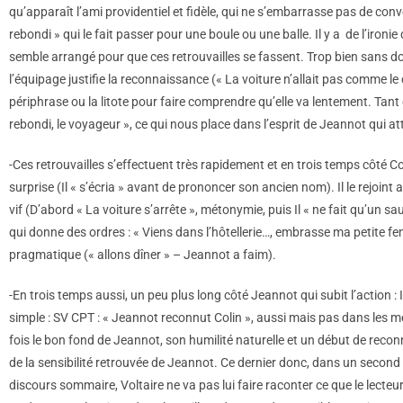
qu’apparaît l’ami providentiel et fidèle, qui ne s’embarrasse pas de c
rebondi » qui le fait passer pour une boule ou une balle. Il y a de l’ironi
semble arrangé pour que ces retrouvailles se fassent. Trop bien sans dou
l’équipage justifie la reconnaissance (« La voiture n’allait pas comme l
périphrase ou la litote pour faire comprendre qu’elle va lentement. Tant
rebondi, le voyageur », ce qui nous place dans l’esprit de Jeannot qui
-Ces retrouvailles s’effectuent très rapidement et en trois temps côté Colin : 
surprise (Il « s’écria » avant de prononcer son ancien nom). Il le rejoint 
vif (D’abord « La voiture s’arrête », métonymie, puis Il « ne fait qu’un sau
qui donne des ordres : « Viens dans l’hôtellerie…, embrasse ma petite fe
pragmatique (« allons dîner » – Jeannot a faim).
-En trois temps aussi, un peu plus long côté Jeannot qui subit l’action : Il 
simple : SV CPT : « Jeannot reconnut Colin », aussi mais pas dans les mêm
fois le bon fond de Jeannot, son humilité naturelle et un début de reconn
de la sensibilité retrouvée de Jeannot. Ce dernier donc, dans un second 
discours sommaire, Voltaire ne va pas lui faire raconter ce que le lecteur sa