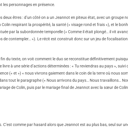
sont les personnages en présence.
es deux êtres : d’un côté on a un Jeannot en piteux état, avec un groupe no
Colin respirant la prospérité, la santé (« visage rond et frais »), et le bon
tuée par la subordonnée temporelle (« Comme il était plongé… il vit avance
 de contempler… »). Le récit est construit donc sur un jeu de focalisation :
 fin du texte, on voit comment le duo se reconstitue définitivement puisq
e livre à une série d’actions déterminées : « Tu reviendras au pays », suivi 
uence (« et ») « nous vivrons gaiement dans le coin de la terre où nous so
se dans tout le paragraphe (« Nous arrivons du pays… Nous travaillons… No
iage de Colin, puis par le mariage final de Jeannot avec la sœur de Colin
s. C’est comme par hasard alors que Jeannot est au plus bas, seul sur un