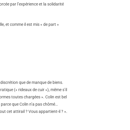
cée par l’expérience et la solidarité
e, et comme il est mis « de part »
de discrétion que de manque de biens.
ratique (« rideaux de cuir »), même s’il
normes toutes chargées ». Colin est bel
s parce que Colin n’a pas chômé…
ut cet attirail ? Vous appartient-il ? ».