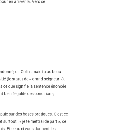
our en arriver là. Vers ce
ndonné, dit Colin ; mais tu as beau
itié (le statut de « grand seigneur »).
urs ce que signifie la sentence énoncée
 bien l’égalité des conditions,
ppuie sur des bases pratiques. C’est ce
surtout : « je te mettrai de part », ce
mis. Et ceux-ci vous donnent les