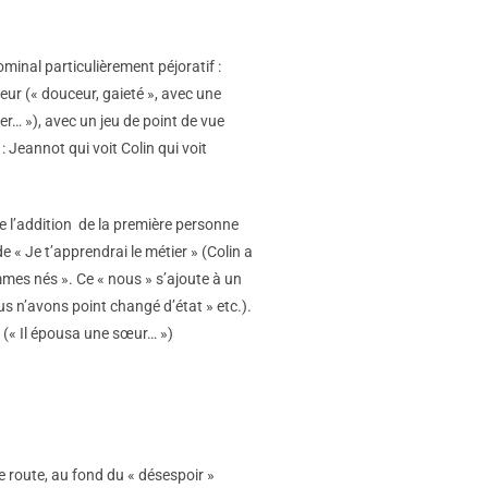
minal particulièrement péjoratif :
heur (« douceur, gaieté », avec une
r… »), avec un jeu de point de vue
 Jeannot qui voit Colin qui voit
ue l’addition de la première personne
de « Je t’apprendrai le métier » (Colin a
mmes nés ». Ce « nous » s’ajoute à un
us n’avons point changé d’état » etc.).
 (« Il épousa une sœur… »)
e route, au fond du « désespoir »