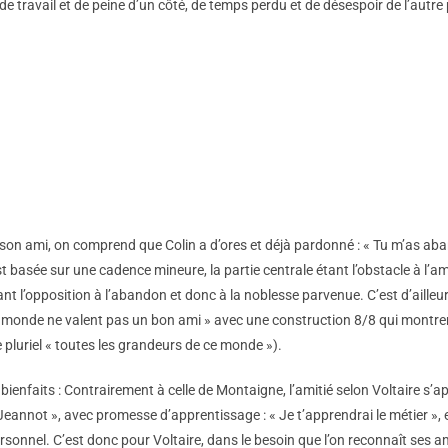
 travail et de peine d’un côté, de temps perdu et de désespoir de l’autre p
 son ami, on comprend que Colin a d’ores et déjà pardonné : « Tu m’as aba
st basée sur une cadence mineure, la partie centrale étant l’obstacle à l’am
sant l’opposition à l’abandon et donc à la noblesse parvenue. C’est d’aille
ce monde ne valent pas un bon ami » avec une construction 8/8 qui montrent
 pluriel « toutes les grandeurs de ce monde »).
bienfaits : Contrairement à celle de Montaigne, l’amitié selon Voltaire s’a
Jeannot », avec promesse d’apprentissage : « Je t’apprendrai le métier », et 
ersonnel. C’est donc pour Voltaire, dans le besoin que l’on reconnaît ses a