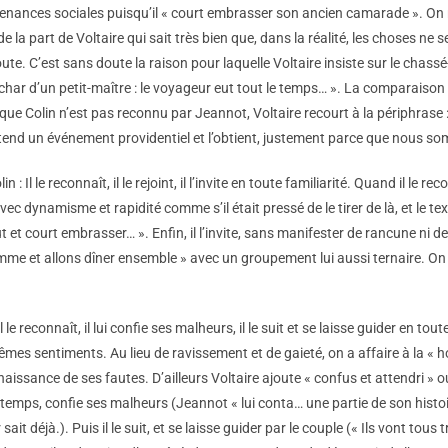
onvenances sociales puisqu’il « court embrasser son ancien camarade ». On
e de la part de Voltaire qui sait très bien que, dans la réalité, les choses 
te. C’est sans doute la raison pour laquelle Voltaire insiste sur le chassé
e char d’un petit-maître : le voyageur eut tout le temps… ». La comparaiso
 que Colin n’est pas reconnu par Jeannot, Voltaire recourt à la périphras
 attend un événement providentiel et l’obtient, justement parce que nous 
Il le reconnaît, il le rejoint, il l’invite en toute familiarité. Quand il le re
avec dynamisme et rapidité comme s’il était pressé de le tirer de là, et le 
t et court embrasser… ». Enfin, il l’invite, sans manifester de rancune ni de 
mme et allons dîner ensemble » avec un groupement lui aussi ternaire. On n
le reconnaît, il lui confie ses malheurs, il le suit et se laisse guider en tou
es sentiments. Au lieu de ravissement et de gaieté, on a affaire à la « ho
aissance de ses fautes. D’ailleurs Voltaire ajoute « confus et attendri » o
temps, confie ses malheurs (Jeannot « lui conta… une partie de son histoi
it déjà.). Puis il le suit, et se laisse guider par le couple (« Ils vont tous