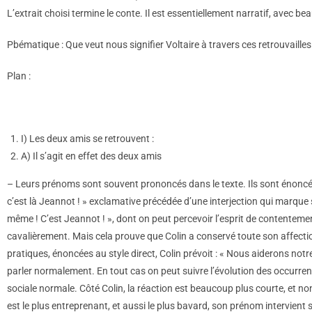
L’extrait choisi termine le conte. Il est essentiellement narratif, avec be
Pbématique : Que veut nous signifier Voltaire à travers ces retrouvailles
Plan :
I) Les deux amis se retrouvent :
A) Il s’agit en effet des deux amis
– Leurs prénoms sont souvent prononcés dans le texte. Ils sont énoncés 
c’est là Jeannot ! » exclamative précédée d’une interjection qui marque
même ! C’est Jeannot ! », dont on peut percevoir l’esprit de contentem
cavalièrement. Mais cela prouve que Colin a conservé toute son affection
pratiques, énoncées au style direct, Colin prévoit : « Nous aiderons notr
parler normalement. En tout cas on peut suivre l’évolution des occurr
sociale normale. Côté Colin, la réaction est beaucoup plus courte, et n
est le plus entreprenant, et aussi le plus bavard, son prénom intervient