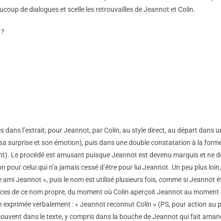
aucoup de dialogues et scelle les retrouvailles de Jeannot et Colin.
 ?
dans l’extrait, pour Jeannot, par Colin, au style direct, au départ dans 
 sa surprise et son émotion), puis dans une double constatation à la forme
ent). Le procédé est amusant puisque Jeannot est devenu marquis et ne dev
 pour celui qui n’a jamais cessé d’être pour lui Jeannot. Un peu plus loin
e ami Jeannot », puis le nom est utilisé plusieurs fois, comme si Jeannot é
ences de ce nom propre, du moment où Colin aperçoit Jeannot au moment où
on exprimée verbalement : « Jeannot reconnut Colin » (PS, pour action au 
 souvent dans le texte, y compris dans la bouche de Jeannot qui fait aman