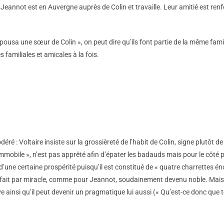
Jeannot est en Auvergne auprès de Colin et travaille. Leur amitié est renfor
ousa une sœur de Colin », on peut dire qu’ils font partie de la même famill
s familiales et amicales à la fois.
ré : Voltaire insiste sur la grossièreté de l’habit de Colin, signe plutôt 
« immobile », n’est pas apprêté afin d’épater les badauds mais pour le côté p
d’une certaine prospérité puisqu’il est constitué de « quatre charrettes é
s fait par miracle, comme pour Jeannot, soudainement devenu noble. Mai
ve ainsi qu’il peut devenir un pragmatique lui aussi (« Qu’est-ce donc que to