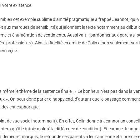
r votre existence.
combien cet exemple sublime d’amitié pragmatique a frappé Jeannot, qui va
voit aux marques de sensibilité qui jalonnent le texte notamment au début
hiasme et énumération de sentiments
.
Aussi va-t-il pardonner aux parents, 
ière profession. »). Ainsi la fidélité en amitié de Colin a non seulement s
ien reçue.
 est même le thème de la sentence finale : « Le bonheur n’est pas dans la va
eux ». On peut donc parler d’happy end, d’autant que le passage commen
t devient euphorique.
oint de vue social notamment). En effet, Colin donne à Jeannot un conseil q
notera qu’il le tutoie malgré la différence de condition). Et comme Jeannot
 à demeurer marquis, le retour de ses parents à leur ancienne et « premièr