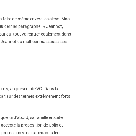
 faire de même envers les siens. Ainsi
 du dernier paragraphe : « Jeannot,
pour qui tout va rentrer également dans
orti Jeannot du malheur mais aussi ses
nité », au présent de VG. Dans la
çait sur des termes extrêmement forts
ue lui d’abord, sa famille ensuite,
 accepte la proposition de Colin et
e profession » les ramenant à leur