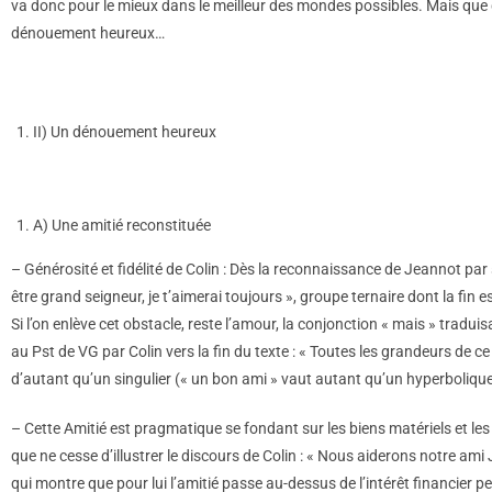
va donc pour le mieux dans le meilleur des mondes possibles. Mais que de
dénouement heureux…
II) Un dénouement heureux
A) Une amitié reconstituée
– Générosité et fidélité de Colin : Dès la reconnaissance de Jeannot par
être grand seigneur, je t’aimerai toujours », groupe ternaire dont la fin e
Si l’on enlève cet obstacle, reste l’amour, la conjonction « mais » tradui
au Pst de VG par Colin vers la fin du texte : « Toutes les grandeurs de 
d’autant qu’un singulier (« un bon ami » vaut autant qu’un hyperbolique
– Cette Amitié est pragmatique se fondant sur les biens matériels et les 
que ne cesse d’illustrer le discours de Colin : « Nous aiderons notre ami 
qui montre que pour lui l’amitié passe au-dessus de l’intérêt financier p