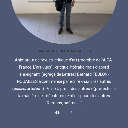
BERBARD TEULON-NOUAILLES
Animateur de revues, critique d’art (membre de l’AICA-
France, L’art-vues) , critique littéraire mais d’abord
enseignant, (agrégé de Lettres) Bernard TEULON-
NOUAILLES a commencé par écrire « sur » les autres
(essais, articles...). Puis « à partir des autres » (prétextes à
la manière de, réécritures). Enfin « pour » les autres
(Romans, poèmes...)
S’ouvre
S’ouvre
dans
dans
un
un