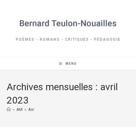
Skip
to
content
POÈMES - ROMANS - CRITIQUES - PÉDAGOGIE
MENU
Archives mensuelles : avril
2023
>
AM
>
Avr