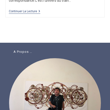
correspondance.C'est l'univers du train…
La
Continuer La Lecture
Fin
Du
Grand
Sam
2
(Texte
Anne
Millat)
A Propos …