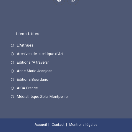
dans
dans
un
un
nouvel
nouvel
onglet
onglet
Liens Utiles
S’ouvre
L'Art vues
dans
S’ouvre
Archives de la critique d'Art
un
dans
S’ouvre
Editions "A travers"
nouvel
un
dans
S’ouvre
Anne-Marie Jeanjean
onglet
nouvel
un
dans
S’ouvre
Editions Bourdaric
onglet
nouvel
un
dans
S’ouvre
AICA France
onglet
nouvel
un
dans
S’ouvre
Médiathèque Zola, Montpellier
onglet
nouvel
un
dans
onglet
nouvel
un
onglet
nouvel
Accueil
Contact
Mentions légales
onglet