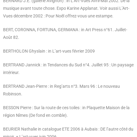
BERNARD J.E. (galerie Avignon) : in L’Art-Vues Avril-Mai 2002. De la
musique avant toute chose. Expo Karine Applanat. Voir aussi L’Art-
Vues décembre 2002 : Pour Noêl offrez-vous une estampe.
BERT, CORONNA, FORTUNA, GERMANA : in Art Press n°61. Juillet-
Août 82.
BERTHOLON Ghyslain : in L’art-vues février 2009
BERTRAND Jannick : in Tendances du Sud n°4. Juillet 95 : Un paysage
intérieur.
BERTRAND Jean-Pierre : in Reg’arts n°3. Mars 96 : Le nouveau
Robinson.
BESSON Pierre : Sur la route de ces toiles : in Plaquette Maison de la
région Nîmes (De fond en comble).
BEURIER Nathalie in catalogue ETE 2006 à Aubais : DE l’autre côté du
miroir. + L’art-vues juin 2006