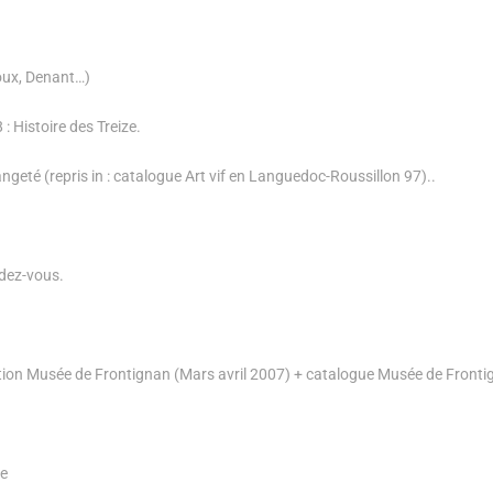
oux, Denant…)
 Histoire des Treize.
eté (repris in : catalogue Art vif en Languedoc-Roussillon 97)..
ndez-vous.
sition Musée de Frontignan (Mars avril 2007) + catalogue Musée de Fronti
ue