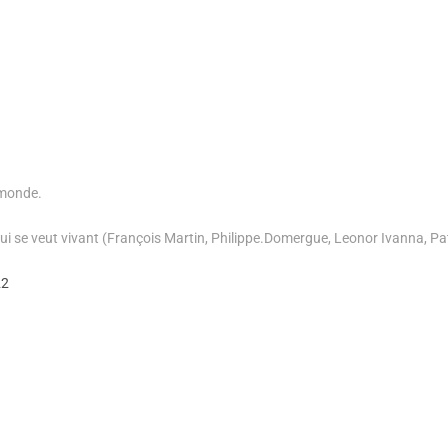
 monde.
ui se veut vivant (François Martin, Philippe.Domergue, Leonor Ivanna, Pat
22