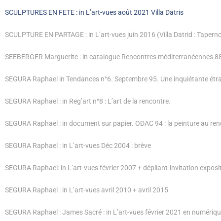
SCULPTURES EN FETE : in L’art-vues août 2021 Villa Datris
SCULPTURE EN PARTAGE : in L’art-vues juin 2016 (Villa Datrid : Tapern
SEEBERGER Marguerite : in catalogue Rencontres méditerranéennes 88 :
SEGURA Raphael in Tendances n°6. Septembre 95. Une inquiétante étrang
SEGURA Raphael : in Reg’art n°8 : L’art de la rencontre.
SEGURA Raphael : in document sur papier. ODAC 94 : la peinture au re
SEGURA Raphael : in L’art-vues Déc 2004 : brève
SEGURA Raphael: in L’art-vues février 2007 + dépliant-invitation expo
SEGURA Raphael : in L’art-vues avril 2010 + avril 2015
SEGURA Raphael : James Sacré : in L’art-vues février 2021 en numériq