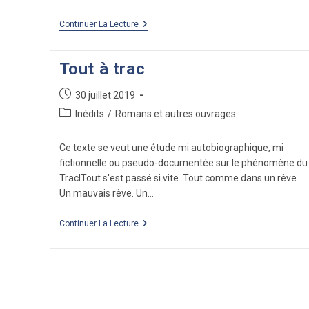
DEDALE
Continuer La Lecture
OU
L’ECUSSON
(DEBUT,
Tout à trac
BROUILLON)
Publication
30 juillet 2019
publiée :
Post
Inédits
/
Romans et autres ouvrages
category:
Ce texte se veut une étude mi autobiographique, mi
fictionnelle ou pseudo-documentée sur le phénomène du
TracITout s'est passé si vite. Tout comme dans un rêve.
Un mauvais rêve. Un…
Tout
Continuer La Lecture
À
Trac