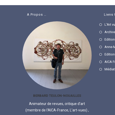
A Propos …
Liens 
L'Art v
Archive
Edition
Anne-M
Editio
AICA F
Médiat
BERBARD TEULON-NOUAILLES
Animateur de revues, critique d’art
(membre de l’AICA-France, L’art-vues) ,