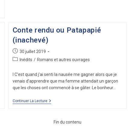
Conte rendu ou Patapapié
(inachevé)
Publication
30 juillet 2019
publiée :
Post
Inédits
/
Romans et autres ouvrages
category:
I C’est quand j’ai senti la nausée me gagner alors que je
venais d’apprendre que ma femme attendait un garçon
que les choses ont commencé à se gâter. Le bonheur…
Conte
Continuer La Lecture
Rendu
Ou
Patapapié
(inachevé)
Fin du contenu