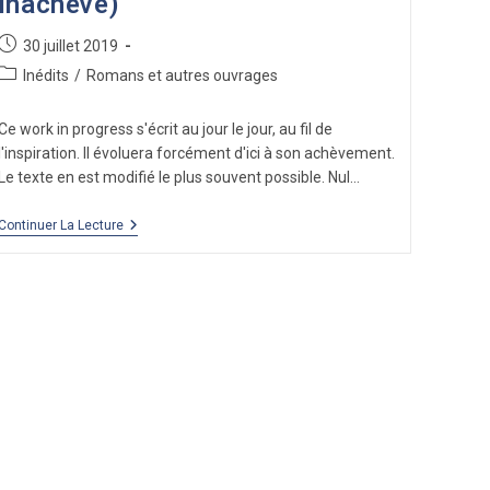
inachevé)
Publication
30 juillet 2019
publiée :
Post
Inédits
/
Romans et autres ouvrages
category:
Ce work in progress s'écrit au jour le jour, au fil de
l'inspiration. Il évoluera forcément d'ici à son achèvement.
Le texte en est modifié le plus souvent possible. Nul…
Au
Continuer La Lecture
Jour
Le
Jour
(Inédit,
Inachevé)