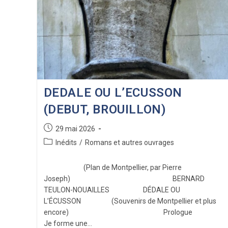
DEDALE OU L’ECUSSON
(DEBUT, BROUILLON)
Publication
29 mai 2026
publiée :
Post
Inédits
/
Romans et autres ouvrages
category:
(Plan de Montpellier, par Pierre
Joseph) BERNARD
TEULON-NOUAILLES DÉDALE OU
L’ÉCUSSON (Souvenirs de Montpellier et plus
encore) Prologue
Je forme une…