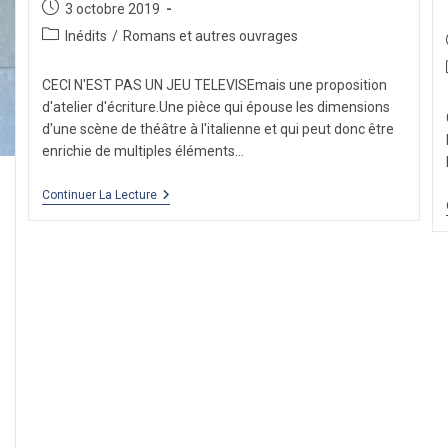
Publication
3 octobre 2019
publiée :
Post
Inédits
/
Romans et autres ouvrages
category:
CECI N'EST PAS UN JEU TELEVISEmais une proposition
d'atelier d'écriture.Une pièce qui épouse les dimensions
d'une scène de théâtre à l'italienne et qui peut donc être
enrichie de multiples éléments…
Loft
Continuer La Lecture
Story