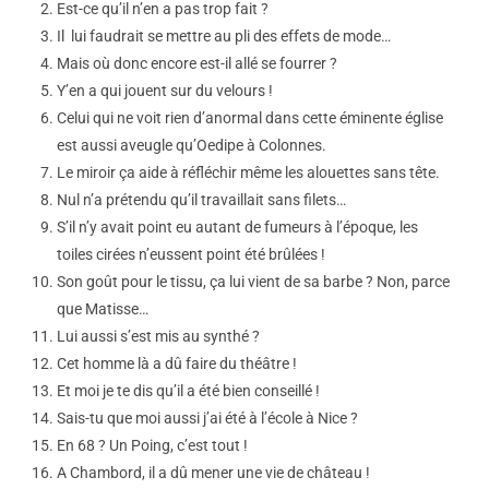
Est-ce qu’il n’en a pas trop fait ?
Il lui faudrait se mettre au pli des effets de mode…
Mais où donc encore est-il allé se fourrer ?
Y’en a qui jouent sur du velours !
Celui qui ne voit rien d’anormal dans cette éminente église
est aussi aveugle qu’Oedipe à Colonnes.
Le miroir ça aide à réfléchir même les alouettes sans tête.
Nul n’a prétendu qu’il travaillait sans filets…
S’il n’y avait point eu autant de fumeurs à l’époque, les
toiles cirées n’eussent point été brûlées !
Son goût pour le tissu, ça lui vient de sa barbe ? Non, parce
que Matisse…
Lui aussi s’est mis au synthé ?
Cet homme là a dû faire du théâtre !
Et moi je te dis qu’il a été bien conseillé !
Sais-tu que moi aussi j’ai été à l’école à Nice ?
En 68 ? Un Poing, c’est tout !
A Chambord, il a dû mener une vie de château !