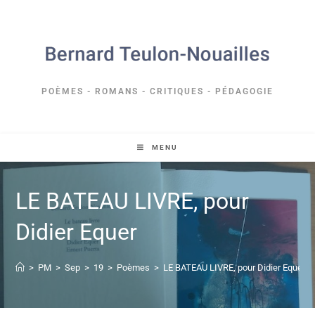
POÈMES - ROMANS - CRITIQUES - PÉDAGOGIE
MENU
LE BATEAU LIVRE, pour
Didier Equer
>
PM
>
Sep
>
19
>
Poèmes
>
LE BATEAU LIVRE, pour Didier Equer