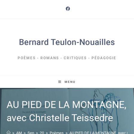
POÈMES - ROMANS - CRITIQUES - PÉDAGOGIE
MENU
AU PIED DE LA MONTAGNE,
avec Christelle Teissedre
>
AM
>
Sep
>
20
>
Poèmes
>
AU PIED DE LA MONTAGNE, avec Chris