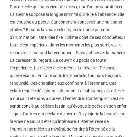
Pas de celle qui nous vient des cieux, que l’on ne saurait fixer.
La sienne suppose la longue intimité qui le lie à l’absence. Elle
est cousine du poète. Car comment concevoir une nuit sans
étoiles ? Et sous la voute céleste, cette quête pérenne
d’Illumination… Une idée fixe, l’ultime objet de ses conquêtes. Il
faut, c’est impérieux, dans les moments les plus sombres, la
recouvrer – au fond la reconquérir. Savoir observer la matière.
La caresser du regard. La couvrir du poids de toute
l’expérience. La révéler à elle-même. La réveiller. De sorte
qu’elle exulte… En faire sourdre le miracle, toujours toujours
renouvelé. Ces cris silencieux confinant à l’étonnant. Ces
éclats régulés désignant l’abandon. La substance est offerte
à qui sait l’étendre, à qui veut l’entendre. Contempler, c’est se
sentir convié au célèbre festin, qu’évoque le poète en son enfer
– que d’autres ont déclaré de pierre. On y injurie la beauté car
la vraie ne saurait être qu’intérieure. L’éternel rêve de
l’humain : se mêler au minéral, se fondre à l’éternité de la
roche. Là où se cache la vérité. Mais quelle joie divine que d’en