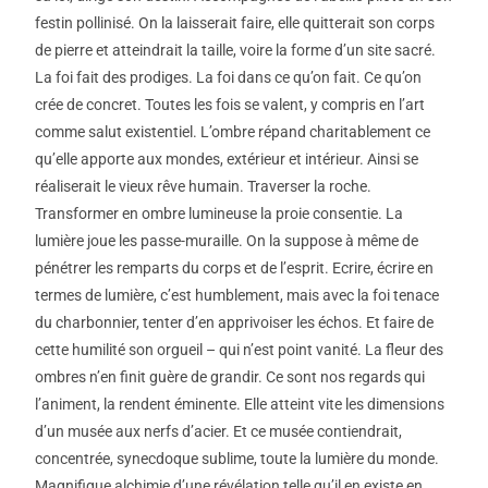
festin pollinisé. On la laisserait faire, elle quitterait son corps
de pierre et atteindrait la taille, voire la forme d’un site sacré.
La foi fait des prodiges. La foi dans ce qu’on fait. Ce qu’on
crée de concret. Toutes les fois se valent, y compris en l’art
comme salut existentiel. L’ombre répand charitablement ce
qu’elle apporte aux mondes, extérieur et intérieur. Ainsi se
réaliserait le vieux rêve humain. Traverser la roche.
Transformer en ombre lumineuse la proie consentie. La
lumière joue les passe-muraille. On la suppose à même de
pénétrer les remparts du corps et de l’esprit. Ecrire, écrire en
termes de lumière, c’est humblement, mais avec la foi tenace
du charbonnier, tenter d’en apprivoiser les échos. Et faire de
cette humilité son orgueil – qui n’est point vanité. La fleur des
ombres n’en finit guère de grandir. Ce sont nos regards qui
l’animent, la rendent éminente. Elle atteint vite les dimensions
d’un musée aux nerfs d’acier. Et ce musée contiendrait,
concentrée, synecdoque sublime, toute la lumière du monde.
Magnifique alchimie d’une révélation telle qu’il en existe en