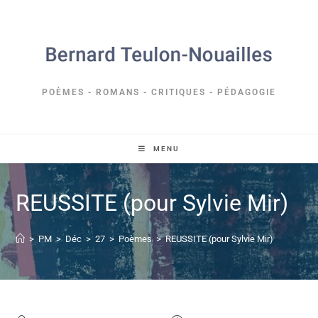
POÈMES - ROMANS - CRITIQUES - PÉDAGOGIE
MENU
REUSSITE (pour Sylvie Mir)
>
PM
>
Déc
>
27
>
Poèmes
>
REUSSITE (pour Sylvie Mir)