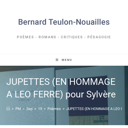
POÈMES - ROMANS - CRITIQUES - PÉDAGOGIE
MENU
JUPETTES (EN HOMMAGE
A LEO FERRE) pour Sylvère
>
PM
>
Sep
>
19
>
Poèmes
>
JUPETTES (EN HOMMAGE A LEO FERRE