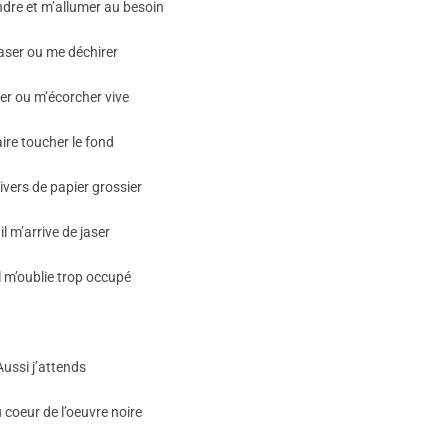
indre et m’allumer au besoin
aser ou me déchirer
er ou m’écorcher vive
ire toucher le fond
ivers de papier grossier
il m’arrive de jaser
l m’oublie trop occupé
Aussi j’attends
 coeur de l’oeuvre noire