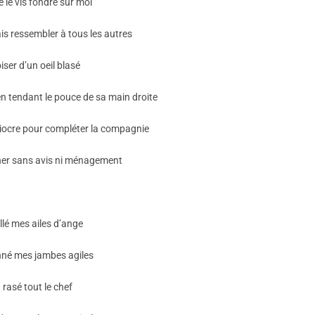
 le vis fondre sur moi
is ressembler à tous les autres
iser d’un oeil blasé
en tendant le pouce de sa main droite
iocre pour compléter la compagnie
er sans avis ni ménagement
aillé mes ailes d’ange
né mes jambes agiles
 rasé tout le chef