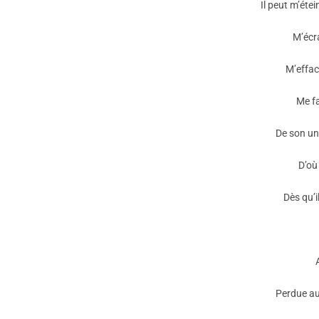
Il peut m’éte
M’écr
M’effac
Me fa
De son un
D’où 
Dès qu’i
Perdue au