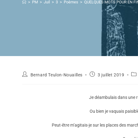
>
PM
>
Juil
>
3
>
Poèmes
>
QUELQUES MOTS POUR EN FINI
Bernard Teulon-Nouailles
3 juillet 2019
Je déambulais dans une r
Ou bien je vaquais paisib
Peut-être m’agitais-je sur les places des marc