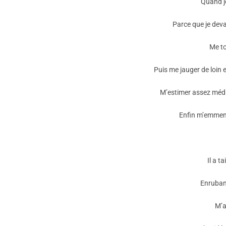
Quand je
Parce que je deva
Me to
Puis me jauger de loin 
M’estimer assez méd
Enfin m’emmen
Il a t
Enruban
M’a