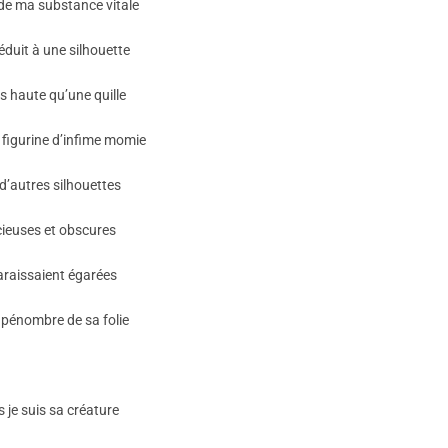
de ma substance vitale
éduit à une silhouette
s haute qu’une quille
figurine d’infime momie
d’autres silhouettes
cieuses et obscures
araissaient égarées
 pénombre de sa folie
 je suis sa créature