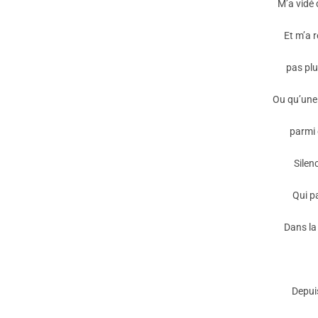
M’a vidé 
Et m’a r
pas plu
Ou qu’une 
parmi 
Silen
Qui p
Dans la
Depuis