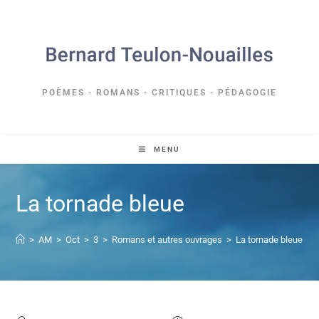
POÈMES - ROMANS - CRITIQUES - PÉDAGOGIE
MENU
La tornade bleue
>
AM
>
Oct
>
3
>
Romans et autres ouvrages
>
La tornade bleue